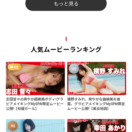
もっと見る
人気ムービーランキング
1位
2位
志田音々の爽やか超絶美ボディ!グラ
横野すみれ、爽やかな曲線美を披
ビアメイキングMySPA!限定ムービー
露。グラビアメイキングMySPA!限定
公開!【旬撮ガール】
ムービー公開!【美女地図】
3位