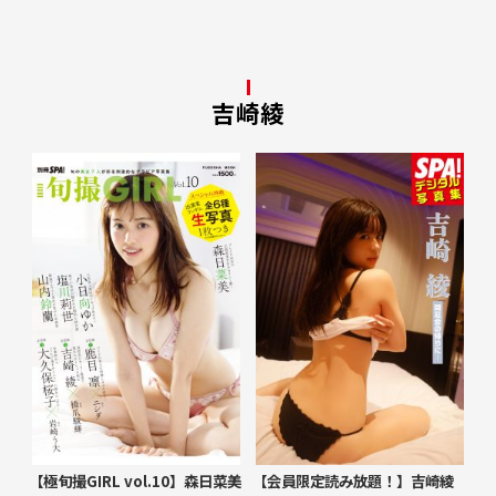
吉崎綾
【極旬撮GIRL vol.10】森日菜美
【会員限定読み放題！】吉崎綾