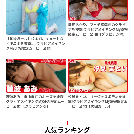
幸田あかり、フェチ感満載のグラビ
アを披露!グラビアメイキングMySPA!
限定ムービー公開!【グラビアン魂】
【旬撮ガール】根本凪、キュートな
ビキニ姿を披露......グラビアメイキン
グMySPA!限定ムービー公開!
穂波あみ、自由自在のポーズを披露!
汐見まとい、ゴージャスボディを披
グラビアメイキングMySPA!限定ムー
露!グラビアメイキングMySPA!限定ム
ビー公開!【グラビアン魂】
ービー公開!【旬撮ガール】
人気ランキング