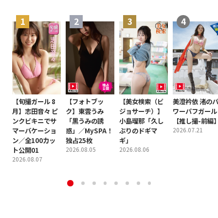
【旬撮ガール 8
【フォトブッ
【美女検索（ビ
美澄衿依 渚の
月】志田音々 ピ
ク】東雲うみ
ジョサーチ）】
ワーパフガール
ンクビキニでサ
「黒うみの誘
小島瑠那「久し
【推し撮-前編
マーバケーショ
惑」／MySPA！
ぶりのドギマ
2026.07.21
ン／全100カッ
独占25枚
ギ」
ト公開01
2026.08.05
2026.08.06
2026.08.07