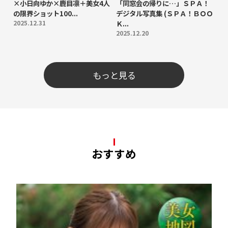
×小日向ゆか×鹿目凛＋美女4人
「同窓会の帰りに…」ＳＰＡ！
の限界ショット100...
デジタル写真集 (ＳＰＡ！ＢＯＯ
2025.12.31
Ｋ...
2025.12.20
もっと見る
おすすめ