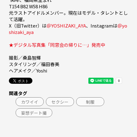
T154 B82 W58 H86

元ラストアイドルメンバー。現在はモデル・タレントとし
て活躍。

X（旧Twitter）は
＠YOSHIZAKI_AYA
、Instagramは
＠yo
shizaki_aya
★デジタル写真集「同窓会の帰りに…」発売中
撮影／桑島智輝

スタイリング／福田春美

ヘアメイク／Yoshi
関連タグ
カワイイ
セクシー
制服
妄想デート撮