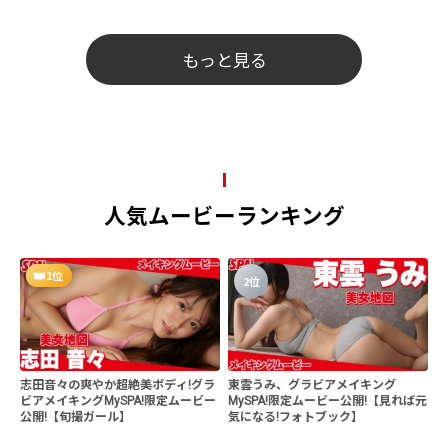
もっと見る
人気ムービーランキング
1位
2位
志田音々の爽やか超絶美ボディ!グラ
東雲うみ、グラビアメイキング
ビアメイキングMySPA!限定ムービー
MySPA!限定ムービー公開!【見れば元
公開!【旬撮ガール】
気になる!フォトブック】