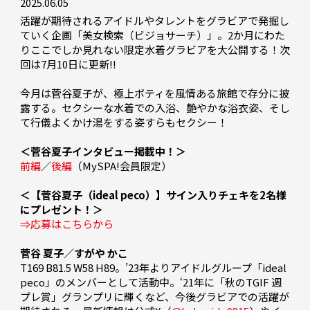
2025.06.05
活躍が期待されるアイドルやタレントをグラビアで発掘し
ていく企画「美女検索（ビジョサーチ）」。2か月にわた
りここでしか見れない限定水着グラビアを大公開する！次
回は7月10日に更新!!

今月は菅谷夏子が、極上ボティを風情ある旅館で存分に披
露する。セクシーな水着での入浴、艶やかな浴衣姿、そし
て行儀よくかけ湯をする姿すらもセクシー！

＜菅谷夏子インタビュー掲載中！＞
前編
／
後編
（MySPA!会員限定）

＜【菅谷夏子（ideal peco）】サイン入りチェキを2名様
にプレゼント！＞
⇒応募はこちらから
菅谷 夏子／すがや かこ
T169 B81.5 W58 H89。’23年よりアイドルグループ「ideal 
peco」のメンバーとして活動中。‘21年に「秋のTGIF 週
プレ賞」グランプリに輝くなど、今後グラビアでの活躍が