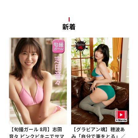
新着
【旬撮ガール 8月】志田
【グラビアン魂】穂波あ
音々 ピンクビキニでサマ
み「自分で筆をとる」／