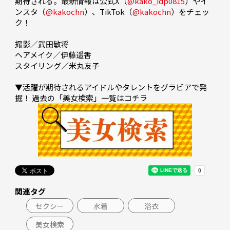
期待される。最新情報は公式X（
@kako_idp0815
）やイ
ンスタ（
@kakochn
）、TikTok（
@kakochn
）をチェッ
ク！

撮影／武田敏将

ヘアメイク／伊藤遥香

スタイリング／米丸友子

▼活躍が期待されるアイドルやタレントをグラビアで発
関連タグ
セクシー
水着
浴衣
美女検索