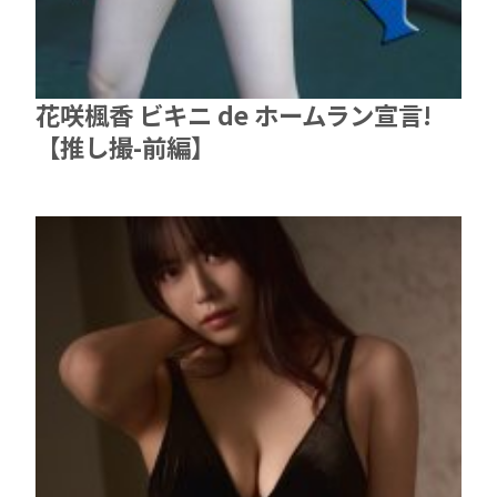
花咲楓香 ビキニ de ホームラン宣言!
【推し撮-前編】