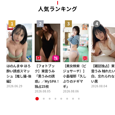
人気ランキング
はのんまゆ ほろ
【フォトブッ
【美女検索（ビ
【雑誌独占】東
酔い誘惑スマッ
ク】東雲うみ
ジョサーチ）】
雲うみ 触れた
シュ【推し撮-後
「黒うみの誘
小島瑠那「久し
白、忘れられな
編】
惑」／MySPA！
ぶりのドギマ
い黒
2026.06.29
独占25枚
ギ」
2026.08.04
2026.08.05
2026.08.06