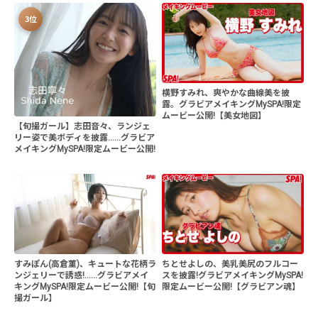
3位
横野すみれ、爽やかな曲線美を披
露。グラビアメイキングMySPA!限定
ムービー公開!【美女地図】
【旬撮ガール】志田音々、ランジェ
リー姿で美ボディを披露......グラビア
メイキングMySPA!限定ムービー公開!
すみぽん(高倉菫)、キュートな花柄ラ
ちとせよしの、美乳美尻のフルコー
ンジェリーで誘惑!......グラビアメイ
スを披露!グラビアメイキングMySPA!
キングMySPA!限定ムービー公開!【旬
限定ムービー公開!【グラビアン魂】
撮ガール】