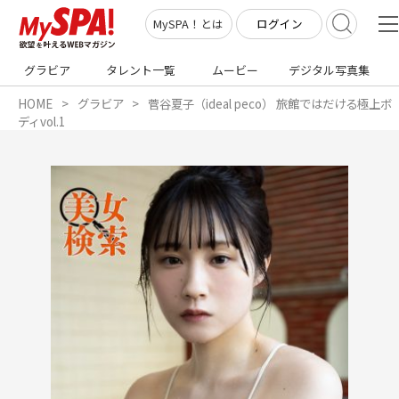
ログイン
MySPA！とは
グラビア
タレント一覧
ムービー
デジタル写真集
HOME
グラビア
菅谷夏子（ideal peco） 旅館ではだける極上ボ
ディvol.1