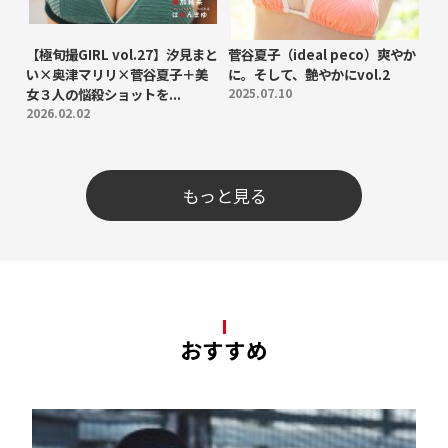
【極旬撮GIRL vol.27】汐見まと
菅谷夏子（ideal peco）爽やか
い×奥津マリリ×菅谷夏子＋美
に。そして、艶やかにvol.2
女３人の悩殺ショットを...
2025.07.10
2026.02.02
もっと見る
おすすめ