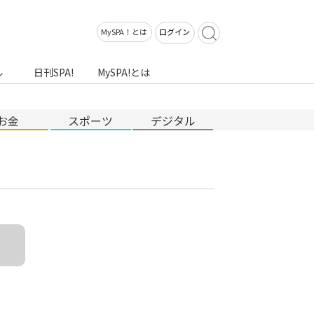
MySPA！とは
ログイン
ル
日刊SPA!
MySPA!とは
お金
スポーツ
デジタル