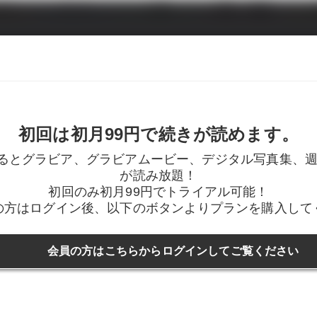
タメ
ライフ
仕事
恋愛・結婚
の仕返しに私も風俗に…」は正解？
重要なこと”を佐藤優が語る