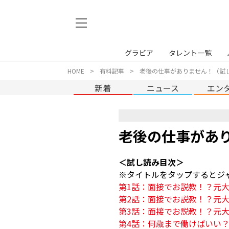
グラビア
タレント一覧
HOME
有料記事
老後の仕事がありません！（試
新着
ニュース
エン
老後の仕事があ
＜試し読み目次＞
第1話：面接でお説教！？元
第2話：面接でお説教！？元
第3話：面接でお説教！？元
第4話：何歳まで働けばいい