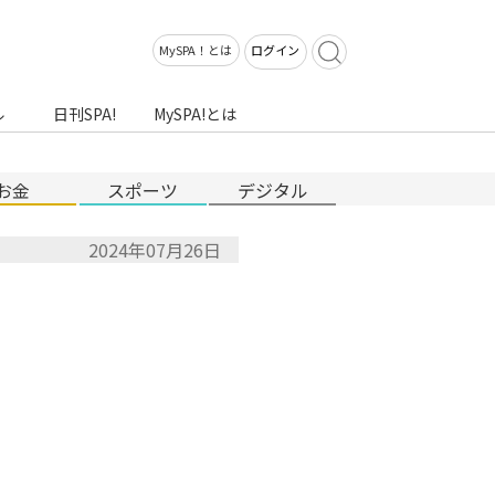
MySPA！とは
ログイン
ル
日刊SPA!
MySPA!とは
お金
スポーツ
デジタル
2024年07月26日