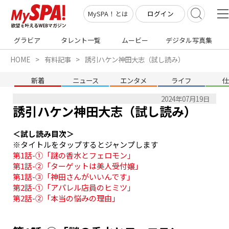
ログイン
MySPA！とは
グラビア
タレント一覧
ムービー
デジタル写真集
HOME
有料記事
誘引ハケン神田大志（試し読み）
新着
ニュース
エンタメ
ライフ
2024年07月19日
誘引ハケン神田大志（試し読み）
＜試し読み目次＞
第1話-①「謎の香水とフェロモン」
第1話-②「ターゲットは美人受付嬢」
第1話-③「神田さんがいいんです」
第2話-①「アパレル店員のヒミツ」
第2話-②「本当の悩みの理由」