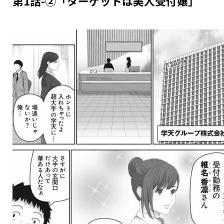
第1話-②「ターゲットは美人受付嬢」