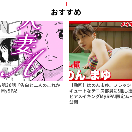
おすすめ
A 第30話「告白と二人のこれか
【動画】はのんまゆ、フレッシ
 MySPA!
キュートなテニス部員に!推し
ビアメイキングMySPA!限定ム
公開