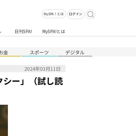
MySPA！とは
ログイン
ル
日刊SPA!
MySPA!とは
お金
スポーツ
デジタル
2024年03月11日
クシー」（試し読