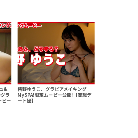
ュ&
椿野ゆうこ、グラビアメイキング
撮グラ
MySPA!限定ムービー公開!【妄想デ
ービー
ート撮】