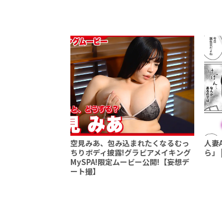
空見みあ、包み込まれたくなるむっ
人妻
ちりボディ披露!グラビアメイキング
ら」 |
MySPA!限定ムービー公開!【妄想デ
ート撮】