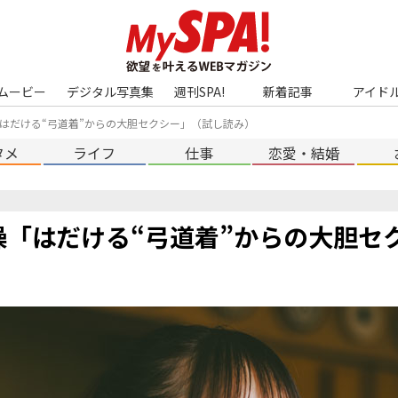
ムービー
デジタル写真集
週刊SPA!
新着記事
アイド
はだける“弓道着”からの大胆セクシー」（試し読み）
タメ
ライフ
仕事
恋愛・結婚
操「はだける“弓道着”からの大胆セ