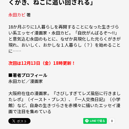
くがき、ねこに追い回される」
永田カビ
 著 
18か月ぶりに1人暮らしを再開することになった生きづら
い系エッセイ漫画家・永田カビ。「自炊がんばるぞ～!!」
と意気込む永田のもとに、なぜか具現化した元らくがきが
現れ、おいしく、おかしな１人暮らし（？）を始めること
に……

次回は12月13日（金）18時更新！
■著者プロフィール
永田カビ／漫画家

大阪府在住の漫画家。『さびしすぎてレズ風俗に行きまし
たレポ』（イースト・プレス）、『一人交換日記』（小学
館）など、自身の生きづらさを赤裸々に描いたエッセイ漫
画で注目を集めている