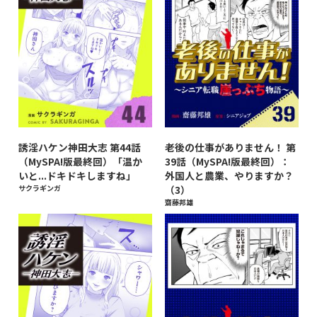
誘淫ハケン神田大志 第44話
老後の仕事がありません！ 第
（MySPA!版最終回）「温か
39話（MySPA!版最終回）：
いと...ドキドキしますね」
外国人と農業、やりますか？
サクラギンガ
（3）
齋藤邦雄