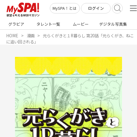
ログイン
MySPA！とは
グラビア
タレント一覧
ムービー
デジタル写真集
HOME
漫画
元らくがきと１R暮らし 第20話「元らくがき、ねこ
に追い回される」