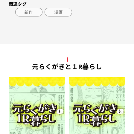
関連タグ
新作
漫画
元らくがきと１R暮らし