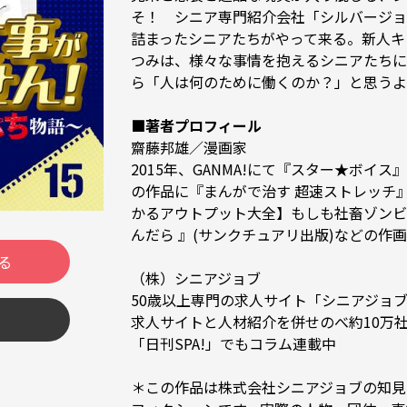
そ！　シニア専門紹介会社「シルバージョ
詰まったシニアたちがやって来る。新人キ
つみは、様々な事情を抱えるシニアたちに
ら「人は何のために働くのか？」と思うよう
■著者プロフィール
齋藤邦雄／漫画家

2015年、GANMA!にて『スター★ボイ
の作品に『まんがで治す 超速ストレッチ
かるアウトプット大全】もしも社畜ゾンビ
んだら 』(サンクチュアリ出版)などの作画を
る
（株）シニアジョブ 

50歳以上専門の求人サイト「シニアジョ
求人サイトと人材紹介を併せのべ約10万
「日刊SPA!」でもコラム連載中

＊この作品は株式会社シニアジョブの知見