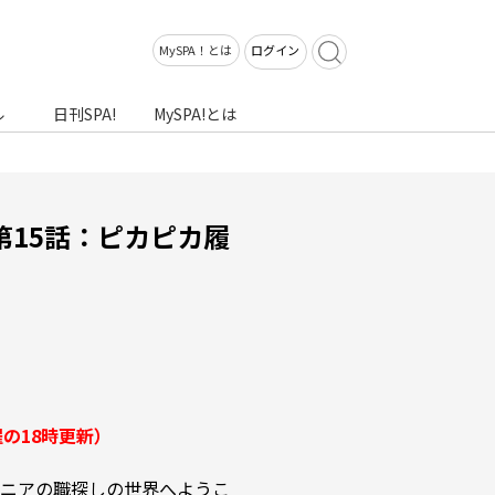
MySPA！とは
ログイン
ル
日刊SPA!
MySPA!とは
第15話：ピカピカ履
曜の18時更新）
ニアの職探しの世界へようこ