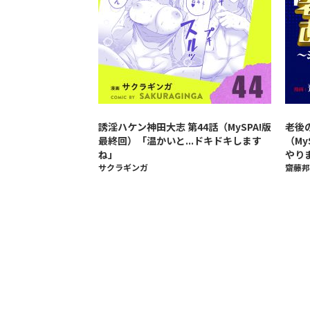
誘淫ハケン神田大志 第44話（MySPA!版
老後
最終回）「温かいと...ドキドキします
（M
ね」
やり
サクラギンガ
齋藤邦