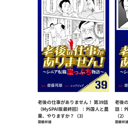
老後の仕事がありません！ 第39話
老後の
（MySPA!版最終回）：外国人と農
話：
業、やりますか？（3）
（2）
齋藤邦雄
齋藤邦