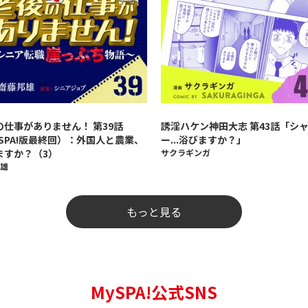
の仕事がありません！ 第39話
誘淫ハケン神田大志 第43話「シ
ySPA!版最終回）：外国人と農業、
ー...浴びますか？」
ますか？（3）
サクラギンガ
雄
もっと見る