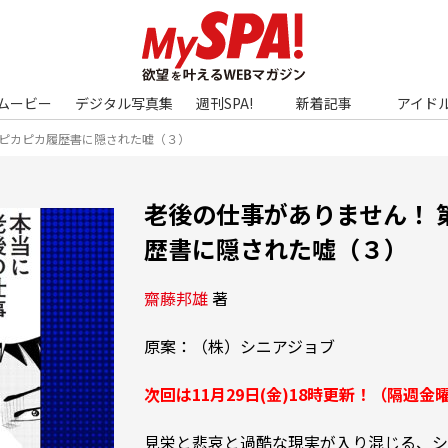
ムービー
デジタル写真集
週刊SPA!
新着記事
アイド
：ピカピカ履歴書に隠された嘘（３）
老後の仕事がありません！ 
歴書に隠された嘘（３）
齋藤邦雄
 著 
原案：（株）シニアジョブ

次回は11月29日(金)18時更新！（隔週金
見栄と悲哀と過酷な現実が入り混じる、シ