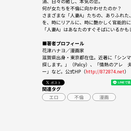
消、日々の癒し、本気の恋。

何が女たちを不倫に向かわせたのか？

さまざまな「人妻A」たちの、ありふれた
を、時にリアルに、時に艶かしく官能的に
「人妻A」はあなたのすぐそばにいるかもし
■著者プロフィール
花津ハナヨ／漫画家

滋賀県出身・東京都在住。近著に「シンマ
探します。」（Palcy）、「情熱のアレ
ー」など。公式HP（
http://872874.net
）
関連タグ
エロ
不倫
漫画