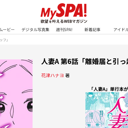
ムービー
デジタル写真集
週刊SPA!
新着記事
アイド
タッフ」
人妻A 第6話「離婚届と引
花津ハナヨ
 著 
「人妻A」単行本