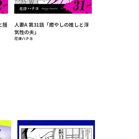
と揺
人妻A 第31話「癒やしの推しと浮
気性の夫」
花津ハナヨ