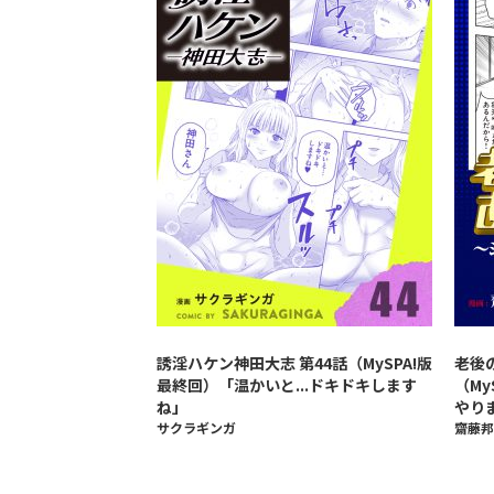
誘淫ハケン神田大志 第44話（MySPA!版
老後
最終回）「温かいと...ドキドキします
（M
ね」
やり
サクラギンガ
齋藤邦