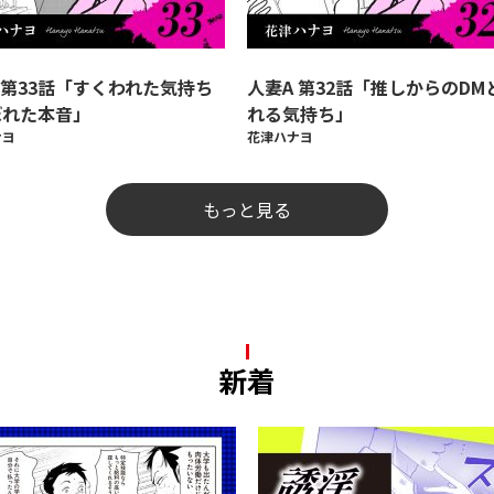
 第33話「すくわれた気持ち
人妻A 第32話「推しからのDM
ぼれた本音」
れる気持ち」
ナヨ
花津ハナヨ
もっと見る
新着