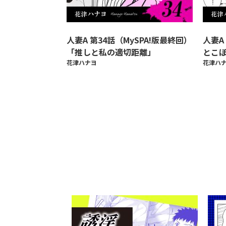
人妻A 第34話（MySPA!版最終回）
人妻A
「推しと私の適切距離」
とこ
花津ハナヨ
花津ハ