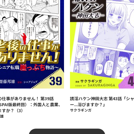
の仕事がありません！ 第39話
誘淫ハケン神田大志 第43話「シ
ySPA!版最終回）：外国人と農業、
ー...浴びますか？」
ますか？（3）
サクラギンガ
雄