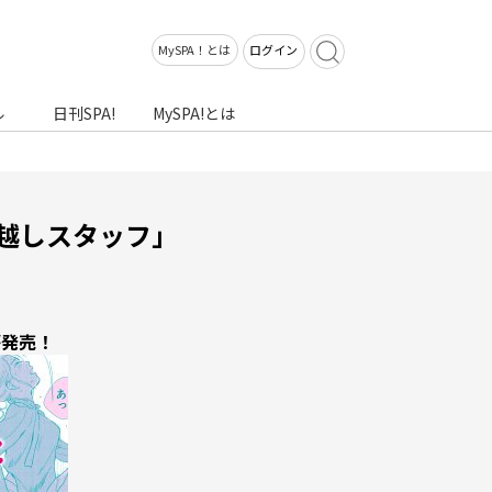
MySPA！とは
ログイン
ル
日刊SPA!
MySPA!とは
っ越しスタッフ」
が発売！