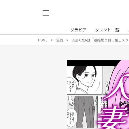
グラビア
タレント一覧
HOME
漫画
人妻A 第6話「離婚届と引っ越しス