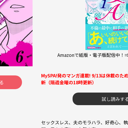
Amazonで紙版・電子版配信中！
MySPA!発のマンガ連載! 9/13は休載のた
新（隔週金曜の18時更新）
る
試し読みす
セックスレス、夫のモラハラ、好奇心、執