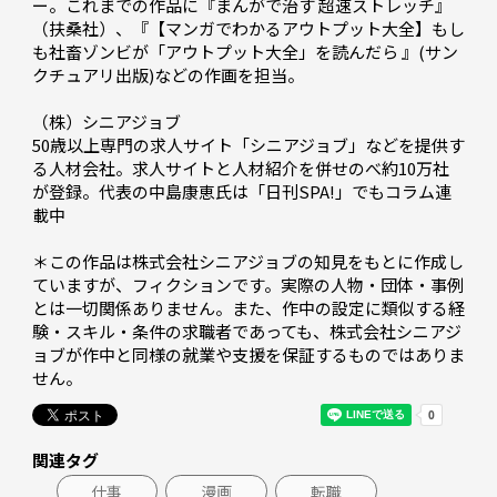
ー。これまでの作品に『まんがで治す 超速ストレッチ』
（扶桑社）、『【マンガでわかるアウトプット大全】もし
も社畜ゾンビが「アウトプット大全」を読んだら 』(サン
クチュアリ出版)などの作画を担当。 

（株）シニアジョブ 

50歳以上専門の求人サイト「シニアジョブ」などを提供す
る人材会社。求人サイトと人材紹介を併せのべ約10万社
が登録。代表の中島康恵氏は「日刊SPA!」でもコラム連
載中

＊この作品は株式会社シニアジョブの知見をもとに作成し
ていますが、フィクションです。実際の人物・団体・事例
とは一切関係ありません。また、作中の設定に類似する経
験・スキル・条件の求職者であっても、株式会社シニアジ
ョブが作中と同様の就業や支援を保証するものではありま
せん。 
関連タグ
仕事
漫画
転職