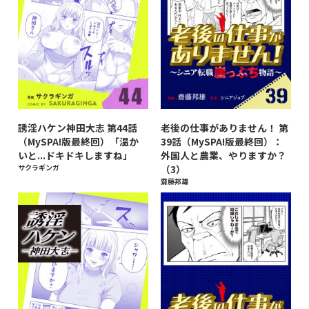
誘淫ハケン神田大志 第44話
老後の仕事がありません！ 第
（MySPA!版最終回）「温か
39話（MySPA!版最終回）：
いと...ドキドキしますね」
外国人と農業、やりますか？
サクラギンガ
（3）
齋藤邦雄