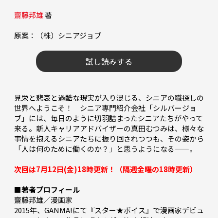
齋藤邦雄
 著 
原案：（株）シニアジョブ

試し読みする
見栄と悲哀と過酷な現実が入り混じる、シニアの職探しの
世界へようこそ！　シニア専門紹介会社「シルバージョ
ブ」には、毎日のように切羽詰まったシニアたちがやって
来る。新人キャリアアドバイザーの真田むつみは、様々な
事情を抱えるシニアたちに振り回されつつも、その姿から
「人は何のために働くのか？」と思うようになる——。 

次回は7月12日(金)18時更新！（隔週金曜の18時更新）
■著者プロフィール
齋藤邦雄／漫画家

2015年、GANMA!にて『スター★ボイス』で漫画家デビュ