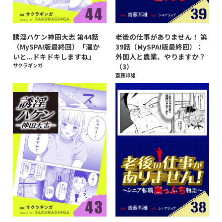
誘淫ハケン神田大志 第44話
老後の仕事がありません！ 第
（MySPA!版最終回）「温か
39話（MySPA!版最終回）：
いと...ドキドキしますね」
外国人と農業、やりますか？
サクラギンガ
（3）
齋藤邦雄