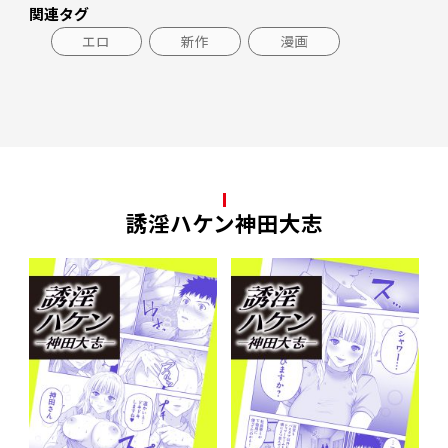
関連タグ
エロ
新作
漫画
誘淫ハケン神田大志