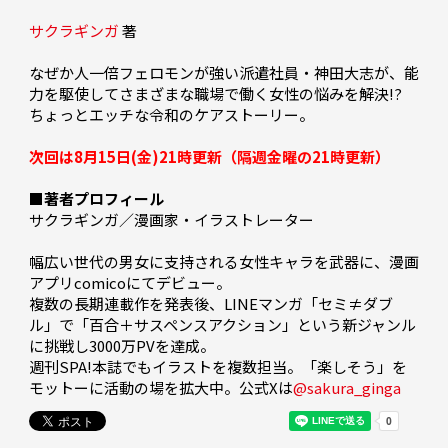
サクラギンガ
 著 
なぜか人一倍フェロモンが強い派遣社員・神田大志が、能
力を駆使してさまざまな職場で働く女性の悩みを解決!? 
ちょっとエッチな令和のケアストーリー。

次回は8月15日(金)21時更新（隔週金曜の21時更新）
■著者プロフィール
サクラギンガ／漫画家・イラストレーター

幅広い世代の男女に支持される女性キャラを武器に、漫画
アプリcomicoにてデビュー。

複数の長期連載作を発表後、LINEマンガ「セミ≠ダブ
ル」で「百合＋サスペンスアクション」という新ジャンル
に挑戦し3000万PVを達成。

週刊SPA!本誌でもイラストを複数担当。「楽しそう」を
モットーに活動の場を拡大中。公式Xは
@sakura_ginga