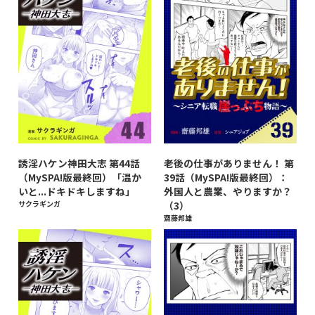
誘淫ハケン神田大志 第44話
老後の仕事がありません！ 第
（MySPA!版最終回）「温か
39話（MySPA!版最終回）：
いと...ドキドキしますね」
外国人と農業、やりますか？
サクラギンガ
（3）
齋藤邦雄