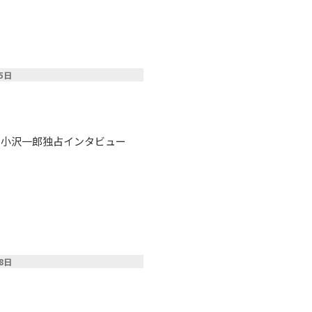
25日
命 小沢一郎独占インタビュー
18日