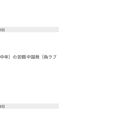
20日
中年］の苦闘 中国発［偽ラブ
18日