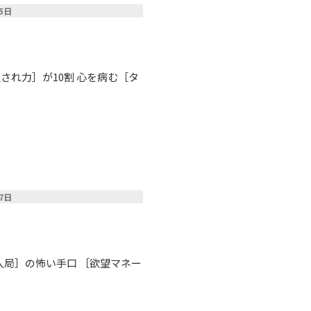
05日
され力］が10割 心を病む［タ
27日
美人局］の怖い手口 ［欲望マネー