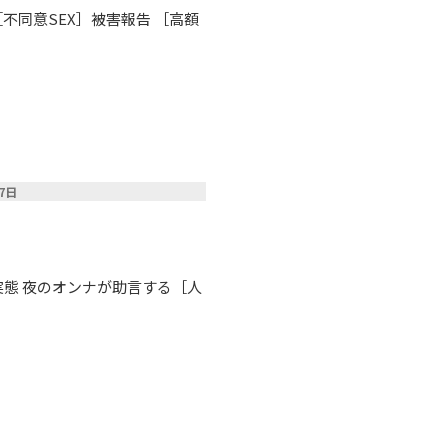
不同意SEX］被害報告 ［高額
17日
実態 夜のオンナが助言する［人