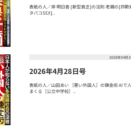
表紙の人／岸 明日香 [新型貧乏]の法則 老親の[詐欺
タバコSEX]...
2026年04月
2026年4月28日号
表紙の人／山田あい ［悪い外国人］の錬金術 AIで
まくる［公立中学校］...