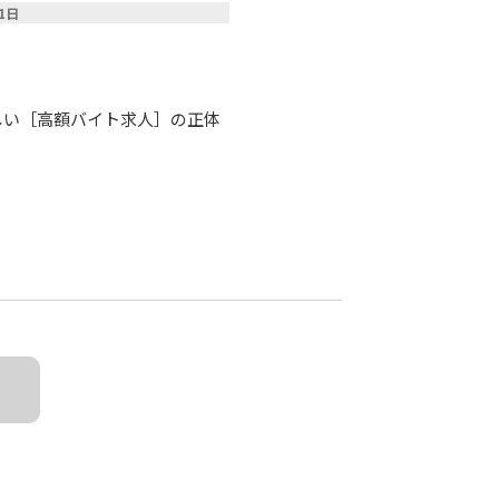
11日
しい［高額バイト求人］の正体