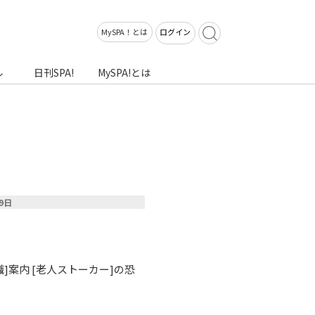
MySPA！とは
ログイン
ル
日刊SPA!
MySPA!とは
29日
]案内 [老人ストーカー]の恐