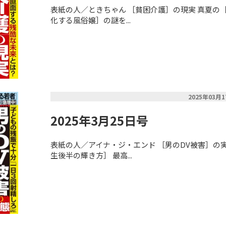
表紙の人／ときちゃん ［貧困介護］の現実 真夏の［
化する風俗嬢］の謎を...
2025年03月
2025年3月25日号
表紙の人／アイナ・ジ・エンド ［男のDV被害］の
生後半の輝き方］ 最高...