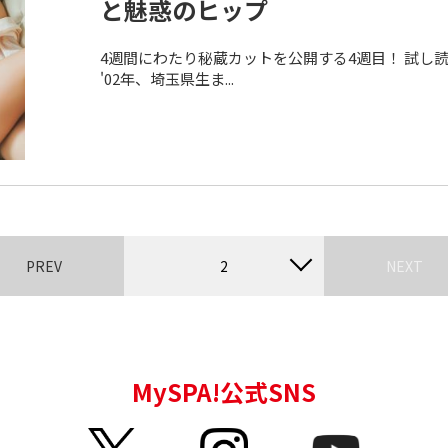
と魅惑のヒップ
4週間にわたり秘蔵カットを公開する4週目！ 試し
'02年、埼玉県生ま...
PREV
2
NEXT