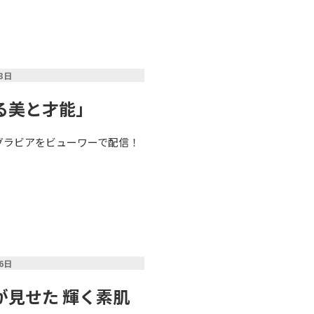
13日
る美と才能」
）のグラビアをビューワーで配信！
26日
見せた 輝く素肌