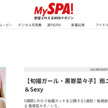
ムービー
デジタル写真集
週刊SPA!
新着記事
アイド
2024年06月
【旬撮ガール・黒嵜菜々子】雨ニ
＆Sexy
5週間にわたり秘蔵カットを公開する1週目！毎週金曜
る 黒嵜菜々子／くろ...