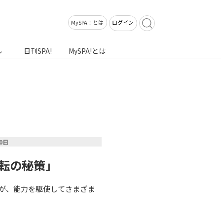
MySPA！とは
ログイン
ル
日刊SPA!
MySPA!とは
20日
逆転の秘策」
が、能力を駆使してさまざま