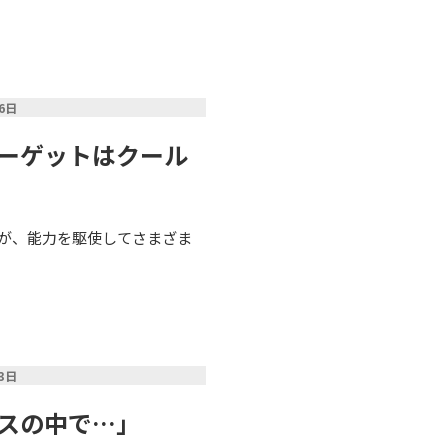
06日
ターゲットはクール
が、能力を駆使してさまざま
23日
バスの中で…」