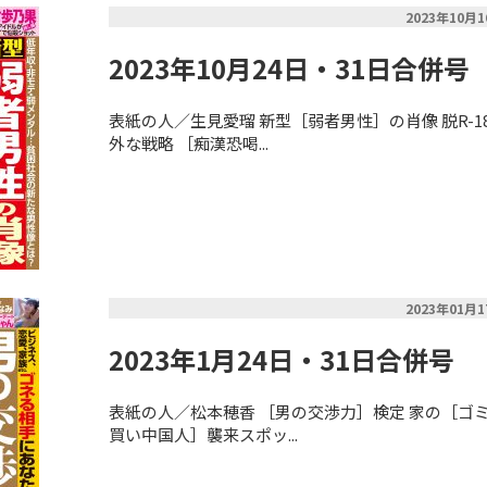
2023年10月
2023年10月24日・31日合併号
表紙の人／生見愛瑠 新型［弱者男性］の肖像 脱R-
外な戦略 ［痴漢恐喝...
2023年01月
2023年1月24日・31日合併号
表紙の人／松本穂香 ［男の交渉力］検定 家の［ゴ
買い中国人］襲来スポッ...