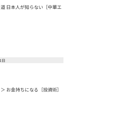
の道 日本人が知らない［中華エ
01日
る＞ お金持ちになる［投資術］