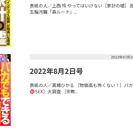
表紙の人／上西 怜 やってはいけない［家計の嘘］
五輪汚職「森ルート」...
2022年07月
2022年8月2日号
表紙の人／髙橋ひかる ［物価高も怖くない！］バカ
SEX］大調査 ［宗教...