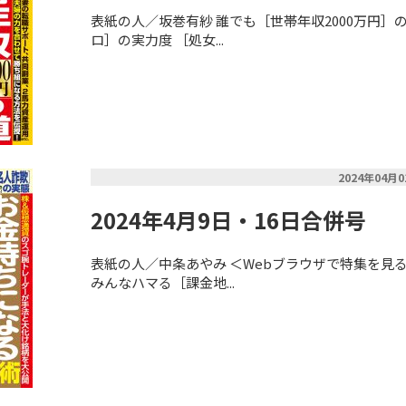
表紙の人／坂巻有紗 誰でも［世帯年収2000万円］
ロ］の実力度 ［処女...
2024年04月
2024年4月9日・16日合併号
表紙の人／中条あやみ ＜Webブラウザで特集を見
みんなハマる［課金地...