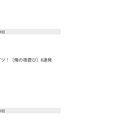
19日
アツ！［俺の夜遊び］8連発
20日