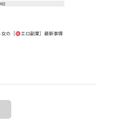
14日
 女の［
エロ副業］最新事情