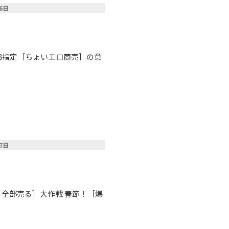
16日
18指定［ちょいエロ商売］の意
17日
ミ全部売る］大作戦 春節！［爆