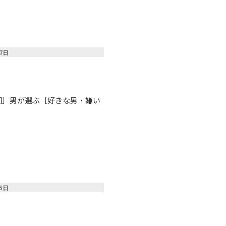
27日
2回］男が選ぶ［好きな男・嫌い
15日