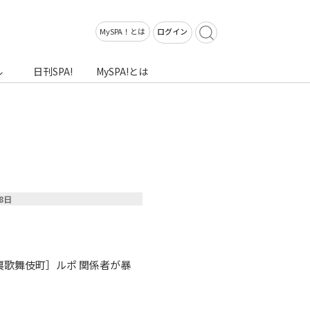
MySPA！とは
ログイン
ル
日刊SPA!
MySPA!とは
18日
 ［裏歌舞伎町］ルポ 関係者が暴