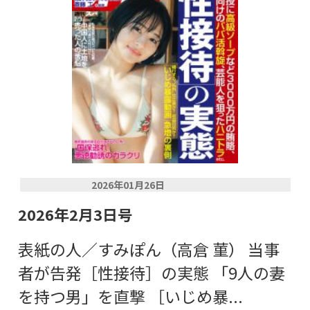
2026年01月26日
2026年2月3日号
表紙の人／すみぽん（高倉 菫） 当事
者が告発［性接待］の実態 「9人の妻
を持つ男」を直撃 ［いじめ暴...