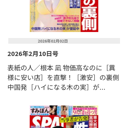
2026年02月02日
2026年2月10日号
表紙の人／根本 凪 物価高なのに［異
様に安い店］を直撃！［激安］の裏側
中国発［ハイになる木の実］が...