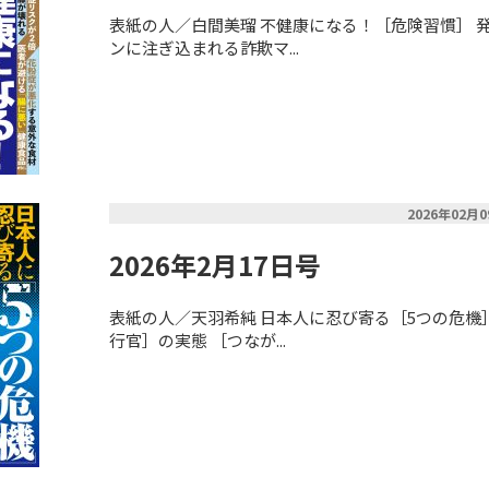
表紙の人／白間美瑠 不健康になる！［危険習慣］ 発
ンに注ぎ込まれる詐欺マ...
2026年02月
2026年2月17日号
表紙の人／天羽希純 日本人に忍び寄る［5つの危機
行官］の実態 ［つなが...