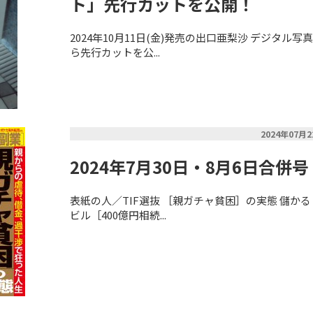
ト」先行カットを公開！
2024年10月11日(金)発売の出口亜梨沙 デジタ
ら先行カットを公...
2024年07月
2024年7月30日・8月6日合併号
表紙の人／TIF選抜 ［親ガチャ貧困］の実態 儲か
ビル［400億円相続...