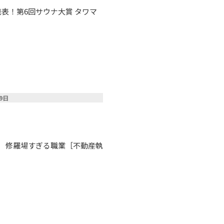
表！第6回サウナ大賞 タワマ
09日
］ 修羅場すぎる職業［不動産執