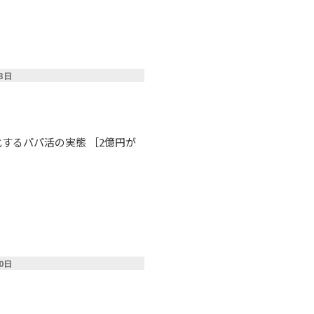
13日
するパパ活の実態 ［2億円が
30日