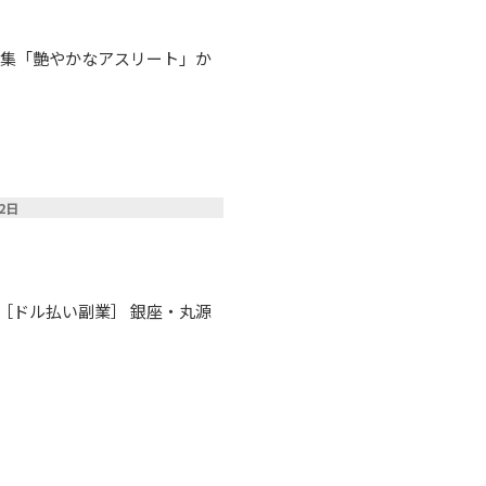
ル写真集「艶やかなアスリート」か
22日
る［ドル払い副業］ 銀座・丸源