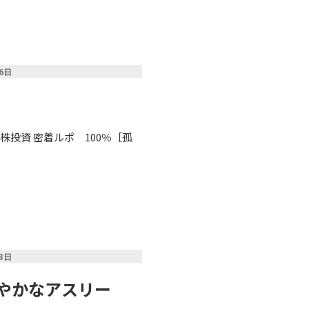
06日
投資 密着ルポ 100％［孤
03日
やかなアスリー