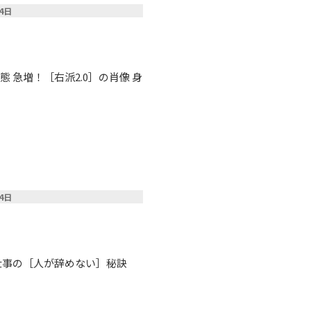
04日
 急増！［右派2.0］の肖像 身
24日
仕事の［人が辞めない］秘訣