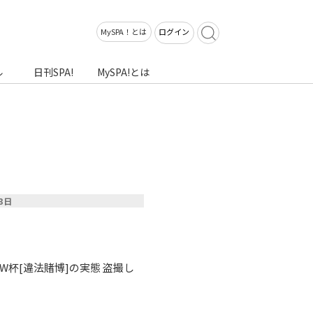
MySPA！とは
ログイン
ル
日刊SPA!
MySPA!とは
13日
W杯[違法賭博]の実態 盗撮し