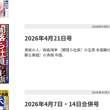
2026年04月
2026年4月21日号
表紙の人／麻倉瑞季 ［闇落ち社員］の生態 多国籍化
眠る廃墟］の真相 中国...
2026年03月
2026年4月7日・14日合併号