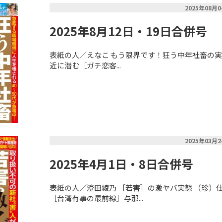
2025年08月
2025年8月12日・19日合併号
表紙の人／えなこ もう限界です！狂う中年社畜の実態
近に潜む［ガチ恋客...
2025年03月
2025年4月1日・8日合併号
表紙の人／澄田綾乃 ［若害］の激ヤバ実態 （珍）
［台湾有事の最前線］与那...