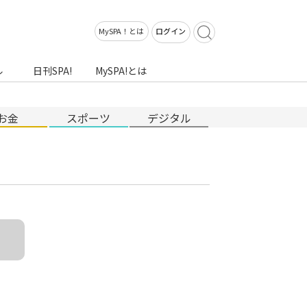
MySPA！とは
ログイン
ル
日刊SPA!
MySPA!とは
お金
スポーツ
デジタル